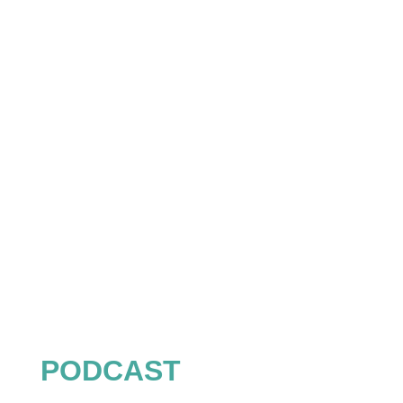
AKTUELLSTE PODCAST
EPISODE:
ERSETZE NEGATIVE MUSTER
UND WERDE PRODUKTIVER –
SO GEHT’S! | BOB057
PODCAST