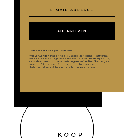
ABONNIEREN
Datenschutz, Analyse, Widerruf
Wir verwenden Mailerlite als unsere Marketing-Plattform.
Wenn Sie oben auf „jetzt anmelden“ klicken, bestätigen Sie,
dass Ihre Daten zur Verarbeitung an Mailerlite übertragen
werden. Bitte klicken Sie
hier
, um mehr über die
Datenschutzpraktiken von mailerlite zu erfahren.
KOOP