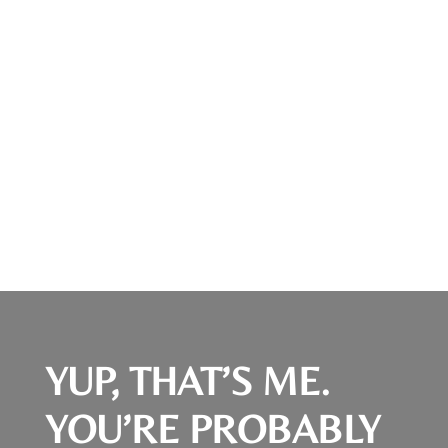
AKTUELLSTE PODCAST EPISODE:
ERSETZE NEGATIVE MUSTER UND
WERDE PRODUKTIVER – SO GEHT’S!
| BOB057
YUP, THAT’S ME.
YOU’RE PROBABLY