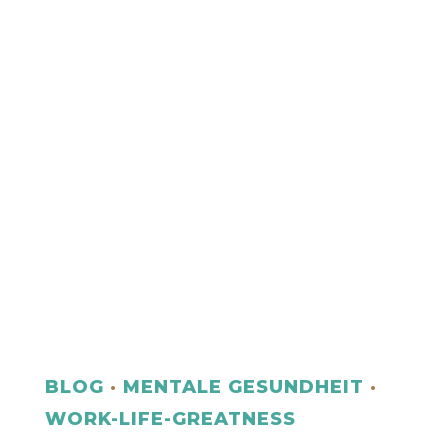
AKTUELLSTE PODCAST EPISODE:
ERSETZE NEGATIVE MUSTER UND
WERDE PRODUKTIVER – SO GEHT’S!
| BOB057
BLOG
·
MENTALE GESUNDHEIT
·
WORK-LIFE-GREATNESS